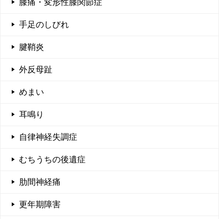
膝痛・変形性膝関節症
手足のしびれ
腱鞘炎
外反母趾
めまい
耳鳴り
自律神経失調症
むちうちの後遺症
肋間神経痛
更年期障害