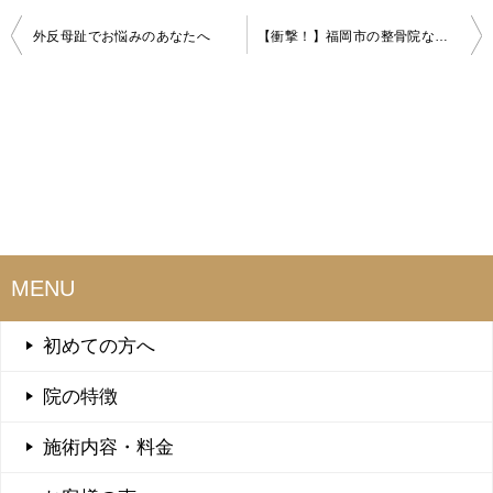
外反母趾でお悩みのあなたへ
【衝撃！】福岡市の整骨院ならここ！女性に多い”顎関節症”その正体とは…！
投
稿
ナ
ビ
ゲ
ー
シ
MENU
ョ
初めての方へ
ン
院の特徴
施術内容・料金